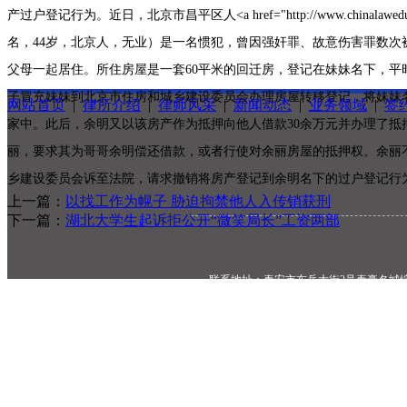
产过户登记行为。近日，北京市昌平区人<a href="http://www.chinalawedu.c
名，44岁，北京人，无业）是一名惯犯，曾因强奸罪、故意伤害罪数次被
父母一起居住。所住房屋是一套60平米的回迁房，登记在妹妹名下，
子冒充妹妹到北京市住房和城乡建设委员会办理房屋转移登记，将妹妹
网站首页
|
律所介绍
|
律师风采
|
新闻动态
|
业务领域
|
签
家中。此后，余明又以该房产作为抵押向他人借款30余万元并办理了抵押登
丽，要求其为哥哥余明偿还借款，或者行使对余丽房屋的抵押权。余丽
乡建设委员会诉至法院，请求撤销将房产登记到余明名下的过户登记行为。 </
上一篇：
以找工作为幌子 胁迫拘禁他人入传销获刑
下一篇：
湖北大学生起诉拒公开“微笑局长”工资两部
联系地址：泰安市东岳大街2号泰豪名城综
网络
联系电话：0538-2958101 邮箱：sd@tostr